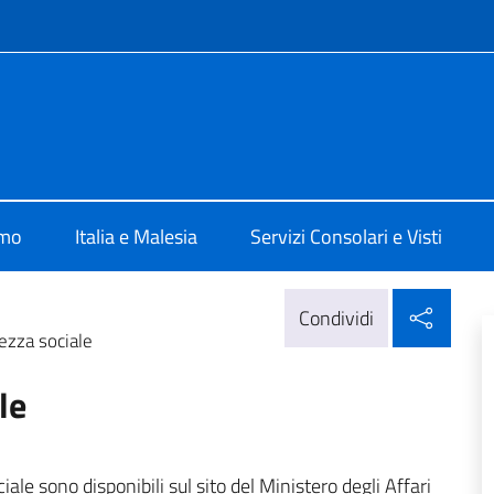
e menù
a Kuala Lumpur
amo
Italia e Malesia
Servizi Consolari e Visti
Condi
Condividi
ezza sociale
le
ale sono disponibili sul sito del Ministero degli Affari