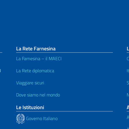
La Rete Farnesina
L
La Farnesina – il MAECI
C
U
La Rete diplomatica
I
Viaggiare sicuri
S
Dove siamo nel mondo
N
Le Istituzioni
A
Governo Italiano