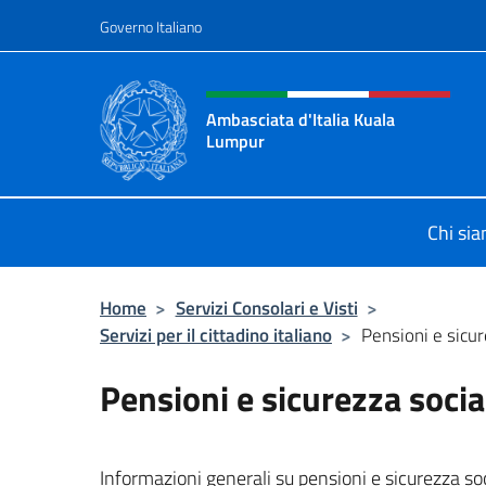
Salta al contenuto
Governo Italiano
Intestazione sito, social 
Ambasciata d'Italia Kuala
Lumpur
Sito Ufficiale Ambasciata d'Italia 
Chi si
Home
>
Servizi Consolari e Visti
>
Servizi per il cittadino italiano
>
Pensioni e sicur
Pensioni e sicurezza socia
Informazioni generali su pensioni e sicurezza soci