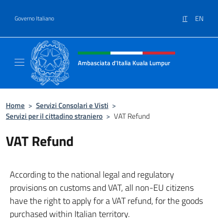
Salta al contenuto
IT
EN
Governo Italiano
Intestazione sito, social e menù
Ambasciata d'Italia Kuala Lumpur
Sito Ufficiale Ambasciata d'Italia a Kuala L
Home
>
Servizi Consolari e Visti
>
Servizi per il cittadino straniero
>
VAT Refund
VAT Refund
According to the national legal and regulatory
provisions on customs and VAT, all non-EU citizens
have the right to apply for a VAT refund, for the goods
purchased within Italian territory.