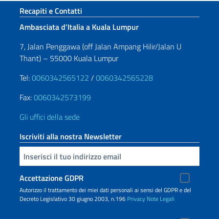
Sezione footer
Recapiti e Contatti
Ambasciata d’Italia a Kuala Lumpur
7, Jalan Penggawa (off Jalan Ampang Hilir/Jalan U
Thant) – 55000 Kuala Lumpur
Tel:
0060342565122
/
0060342565228
Fax:
0060342573199
Gli uffici della sede
Iscriviti alla nostra Newsletter
Inserisci la tua email
Accettazione GDPR
Autorizzo il trattamento dei miei dati personali ai sensi del GDPR e del
Decreto Legislativo 30 giugno 2003, n.196
Privacy
Note Legali