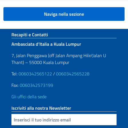
Naviga nella sezione
Sezione footer
Recapiti e Contatti
Ambasciata d’Italia a Kuala Lumpur
7, Jalan Penggawa (off Jalan Ampang Hilir/Jalan U
Thant) – 55000 Kuala Lumpur
Tel:
0060342565122
/
0060342565228
Fax:
0060342573199
Gli uffici della sede
Iscriviti alla nostra Newsletter
Inserisci la tua email