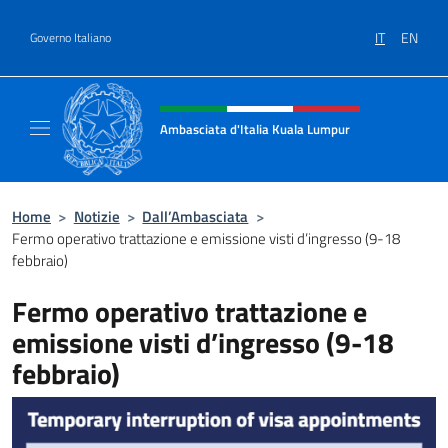
Salta al contenuto
IT
EN
Governo Italiano
Intestazione sito, social e menù
Ambasciata d'Italia Kuala Lumpur
Sito Ufficiale Ambasciata d'Italia a Kuala L
Home
>
Notizie
>
Dall’Ambasciata
>
Fermo operativo trattazione e emissione visti d’ingresso (9-18
febbraio)
Fermo operativo trattazione e
emissione visti d’ingresso (9-18
febbraio)