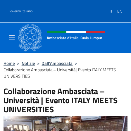
Salta al contenuto
IT
EN
Governo Italiano
Intestazione sito, social e menù
Ambasciata d'Italia Kuala Lumpur
Sito Ufficiale Ambasciata d'Italia a Kuala L
Home
>
Notizie
>
Dall’Ambasciata
>
Collaborazione Ambasciata – Università | Evento ITALY MEETS
UNIVERSITIES
Collaborazione Ambasciata –
Università | Evento ITALY MEETS
UNIVERSITIES