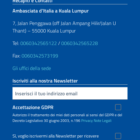
Sezione footer
Recapiti e Contatti
Ambasciata d’Italia a Kuala Lumpur
7, Jalan Penggawa (off Jalan Ampang Hilir/Jalan U
Thant) – 55000 Kuala Lumpur
Tel:
0060342565122
/
0060342565228
Fax:
0060342573199
Gli uffici della sede
Iscriviti alla nostra Newsletter
Inserisci la tua email
Accettazione GDPR
Autorizzo il trattamento dei miei dati personali ai sensi del GDPR e del
Decreto Legislativo 30 giugno 2003, n.196
Privacy
Note Legali
Sì, voglio iscrivermi alla Newsletter per ricevere