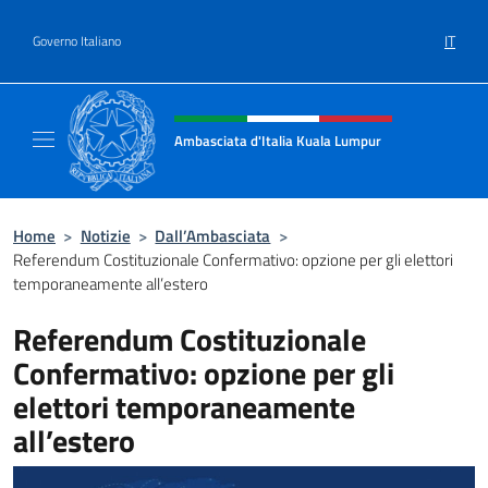
Salta al contenuto
IT
Governo Italiano
Intestazione sito, social e menù
Ambasciata d'Italia Kuala Lumpur
Sito Ufficiale Ambasciata d'Italia a Kuala L
Home
>
Notizie
>
Dall’Ambasciata
>
Referendum Costituzionale Confermativo: opzione per gli elettori
temporaneamente all’estero
Referendum Costituzionale
Confermativo: opzione per gli
elettori temporaneamente
all’estero