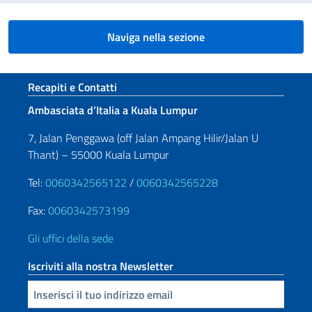
Naviga nella sezione
Sezione footer
Recapiti e Contatti
Ambasciata d’Italia a Kuala Lumpur
7, Jalan Penggawa (off Jalan Ampang Hilir/Jalan U
Thant) – 55000 Kuala Lumpur
Tel:
0060342565122
/
0060342565228
Fax:
0060342573199
Gli uffici della sede
Iscriviti alla nostra Newsletter
Inserisci la tua email