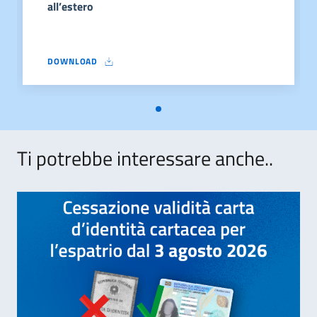
all’estero
DOWNLOAD
MODELLO OPZIONE ELETTORI TEMPORANEAMENTE ALL’ESTER
Ti potrebbe interessare anche..