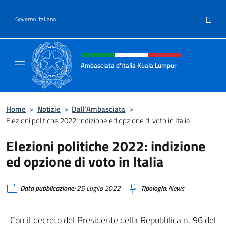
Salta al contenuto
IT
Governo Italiano
Intestazione sito, social e menù
Ambasciata d'Italia Kuala Lumpur
Sito Ufficiale Ambasciata d'Italia a Kuala L
Home
>
Notizie
>
Dall’Ambasciata
>
Elezioni politiche 2022: indizione ed opzione di voto in Italia
Elezioni politiche 2022: indizione
ed opzione di voto in Italia
Data pubblicazione:
25 Luglio 2022
Tipologia:
News
Con il decreto del Presidente della Repubblica n. 96 del