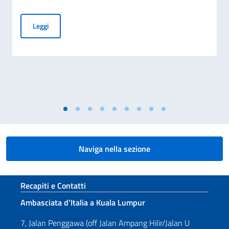
Cessazione della validità della carta d’identità cartacea per 
Leggi
Naviga nella sezione
Sezione footer
Recapiti e Contatti
Ambasciata d’Italia a Kuala Lumpur
7, Jalan Penggawa (off Jalan Ampang Hilir/Jalan U