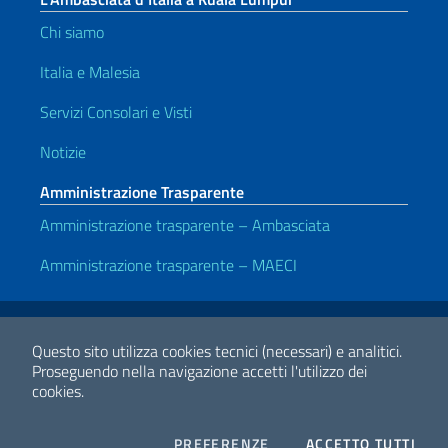
Chi siamo
Italia e Malesia
Servizi Consolari e Visti
Notizie
Amministrazione Trasparente
Amministrazione trasparente – Ambasciata
Amministrazione trasparente – MAECI
Link Utili
Note legali
Privacy e cookie policy
Dichiarazione di accessibilità
Questo sito utilizza cookies tecnici (necessari) e analitici.
Proseguendo nella navigazione accetti l'utilizzo dei
cookies.
2026 Copyright Ministero degli Affari Esteri e della Cooperazione
Internazionale
COOKIES
I CO
PREFERENZE
ACCETTO TUTTI