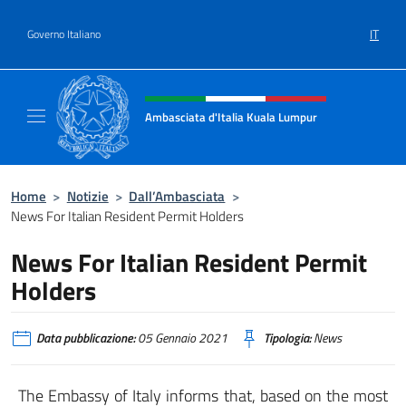
Salta al contenuto
IT
Governo Italiano
Intestazione sito, social e menù
Ambasciata d'Italia Kuala Lumpur
Sito Ufficiale Ambasciata d'Italia a Kuala L
Home
>
Notizie
>
Dall’Ambasciata
>
News For Italian Resident Permit Holders
News For Italian Resident Permit
Holders
Data pubblicazione:
05 Gennaio 2021
Tipologia:
News
The Embassy of Italy informs that, based on the most