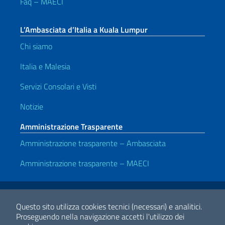
Faq – MAECI
L’Ambasciata d’Italia a Kuala Lumpur
Chi siamo
Italia e Malesia
Servizi Consolari e Visti
Notizie
Amministrazione Trasparente
Amministrazione trasparente – Ambasciata
Amministrazione trasparente – MAECI
Link Utili
Note legali
Privacy e cookie policy
Dichiarazione di accessibilità
Questo sito utilizza cookies tecnici (necessari) e analitici.
Proseguendo nella navigazione accetti l'utilizzo dei