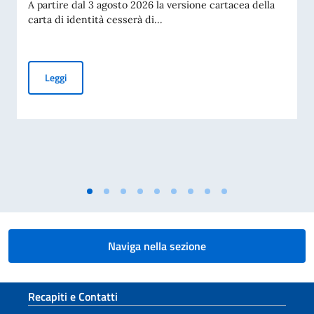
A partire dal 3 agosto 2026 la versione cartacea della
carta di identità cesserà di...
Cessazione della validità della carta d’identità cartacea per 
Leggi
Naviga nella sezione
Sezione footer
Recapiti e Contatti