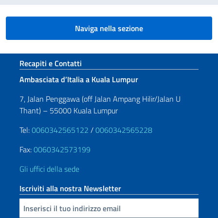
Naviga nella sezione
Sezione footer
Recapiti e Contatti
Ambasciata d’Italia a Kuala Lumpur
7, Jalan Penggawa (off Jalan Ampang Hilir/Jalan U
Thant) – 55000 Kuala Lumpur
Tel:
0060342565122
/
0060342565228
Fax:
0060342573199
Gli uffici della sede
Iscriviti alla nostra Newsletter
Inserisci la tua email