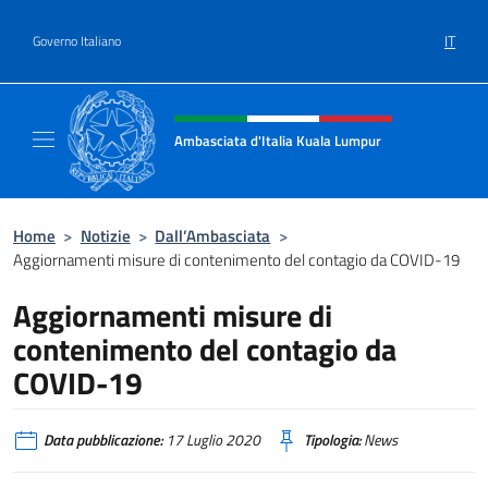
Salta al contenuto
IT
Governo Italiano
Intestazione sito, social e menù
Ambasciata d'Italia Kuala Lumpur
Sito Ufficiale Ambasciata d'Italia a Kuala L
Home
>
Notizie
>
Dall’Ambasciata
>
Aggiornamenti misure di contenimento del contagio da COVID-19
Aggiornamenti misure di
contenimento del contagio da
COVID-19
Data pubblicazione:
17 Luglio 2020
Tipologia:
News