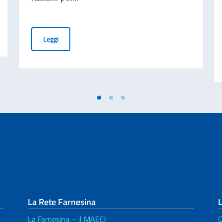
 cartacea per l’espatrio dal 3 agosto
Graduatoria finale delle borse di studio assegnate dal
Leggi
La Rete Farnesina
L
La Farnesina – il MAECI
C