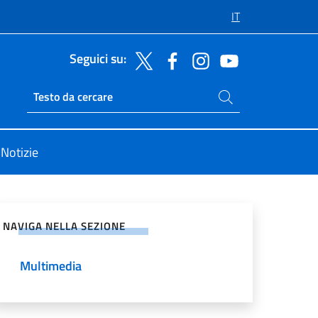
IT
Seguici su:
Cerca nel sito
Ricerca sito live
Notizie
vidi sui Social Network
NAVIGA NELLA SEZIONE
Multimedia