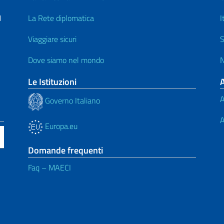
U
La Rete diplomatica
I
Viaggiare sicuri
S
Dove siamo nel mondo
N
Le Istituzioni
A
Governo Italiano
A
Europa.eu
Domande frequenti
Faq – MAECI