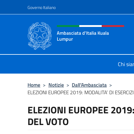
Salta al contenuto
Governo Italiano
Intestazione sito, social 
Ambasciata d'Italia Kuala
Lumpur
Sito Ufficiale Ambasciata d'Italia 
Chi si
Home
>
Notizie
>
Dall’Ambasciata
>
ELEZIONI EUROPEE 2019: MODALITA’ DI ESERCIZ
ELEZIONI EUROPEE 2019:
DEL VOTO