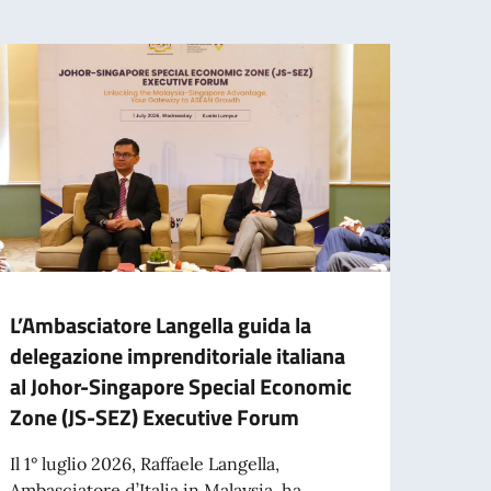
L’Ambasciatore Langella guida la
Al vi
delegazione imprenditoriale italiana
impre
al Johor-Singapore Special Economic
raffo
Zone (JS-SEZ) Executive Forum
bilat
Il 1° luglio 2026, Raffaele Langella,
KUALA
Ambasciatore d’Italia in Malaysia, ha
il via