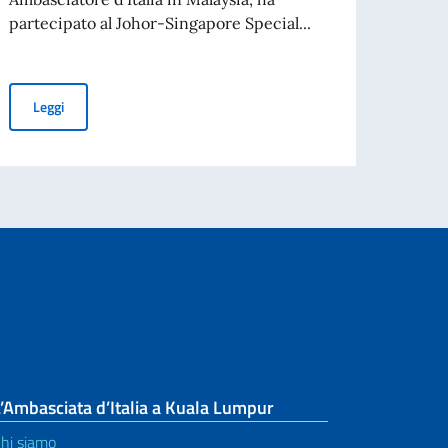
partecipato al Johor-Singapore Special...
 Governo italiano per l’anno accademico 2026-2027
Leg
L’Ambasciatore Langella guida la delegazione imprenditoriale it
Leggi
’Ambasciata d’Italia a Kuala Lumpur
hi siamo