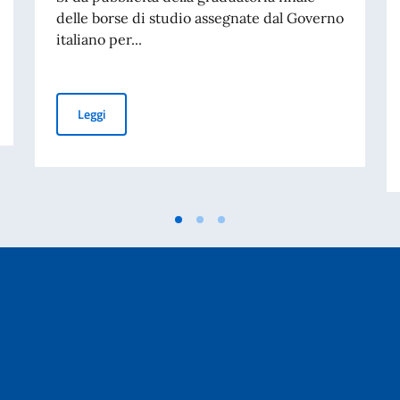
delle borse di studio assegnate dal Governo
italiano per...
 cartacea per l’espatrio dal 3 agosto
Graduatoria finale delle borse di studio assegnate dal
Leggi