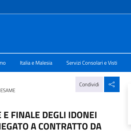
e menù
a Kuala Lumpur
amo
Italia e Malesia
Servizi Consolari e Visti
Condi
Condividi
I ESAME
E FINALE DEGLI IDONEI
IEGATO A CONTRATTO DA