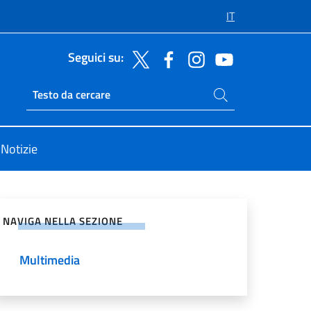
IT
Seguici su:
Cerca nel sito
Ricerca sito live
Notizie
vidi sui Social Network
NAVIGA NELLA SEZIONE
Multimedia