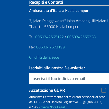
Sezione footer
Recapiti e Contatti
Ambasciata d’Italia a Kuala Lumpur
7, Jalan Penggawa (off Jalan Ampang Hilir/Jalan 
Thant) – 55000 Kuala Lumpur
Tel:
0060342565122
/
0060342565228
Fax:
0060342573199
Gli uffici della sede
Iscriviti alla nostra Newsletter
Inserisci la tua email
Accettazione GDPR
Autorizzo il trattamento dei miei dati personali ai sensi
del GDPR e del Decreto Legislativo 30 giugno 2003,
n.196
Privacy
Note Legali