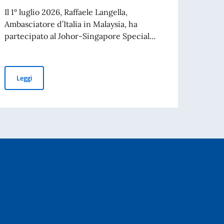
Il 1° luglio 2026, Raffaele Langella,
KUALA
Ambasciatore d’Italia in Malaysia, ha
il via
partecipato al Johor-Singapore Special...
 Governo italiano per l’anno accademico 2026-2027
Leg
L’Ambasciatore Langella guida la delegazione imprenditoriale it
Leggi