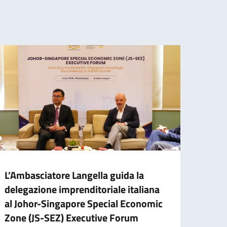
L’Ambasciatore Langella guida la
Al vi
delegazione imprenditoriale italiana
impre
al Johor-Singapore Special Economic
raffo
Zone (JS-SEZ) Executive Forum
bilat