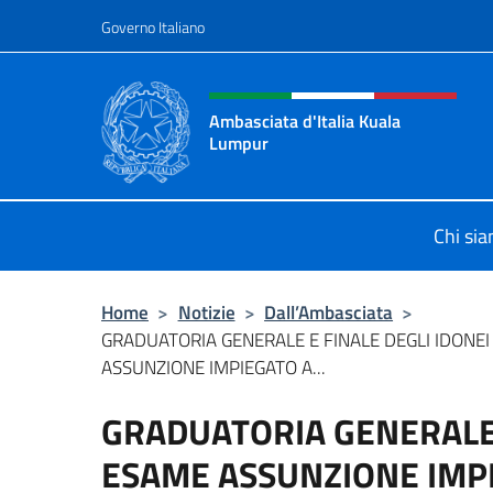
Salta al contenuto
Governo Italiano
Intestazione sito, social 
Ambasciata d'Italia Kuala
Lumpur
Sito Ufficiale Ambasciata d'Italia 
Chi si
Home
>
Notizie
>
Dall’Ambasciata
>
GRADUATORIA GENERALE E FINALE DEGLI IDONE
ASSUNZIONE IMPIEGATO A...
GRADUATORIA GENERALE 
ESAME ASSUNZIONE IMP