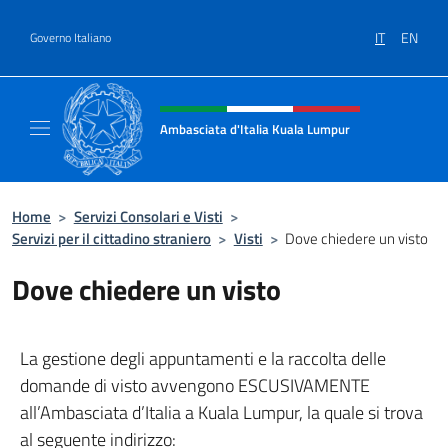
Salta al contenuto
IT
EN
Governo Italiano
Intestazione sito, social e menù
Ambasciata d'Italia Kuala Lumpur
Sito Ufficiale Ambasciata d'Italia a Kuala L
Home
>
Servizi Consolari e Visti
>
Servizi per il cittadino straniero
>
Visti
>
Dove chiedere un visto
Dove chiedere un visto
La gestione degli appuntamenti e la raccolta delle
domande di visto avvengono ESCUSIVAMENTE
all’Ambasciata d’Italia a Kuala Lumpur, la quale si trova
al seguente indirizzo: