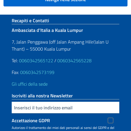
Sezione footer
Recapiti e Contatti
Ambasciata d’Italia a Kuala Lumpur
7, Jalan Penggawa (off Jalan Ampang Hilir/Jalan U
Thant) – 55000 Kuala Lumpur
Tel:
0060342565122
/
0060342565228
Fax:
0060342573199
Gli uffici della sede
Iscriviti alla nostra Newsletter
Inserisci la tua email
Accettazione GDPR
Autorizzo il trattamento dei miei dati personali ai sensi del GDPR e del