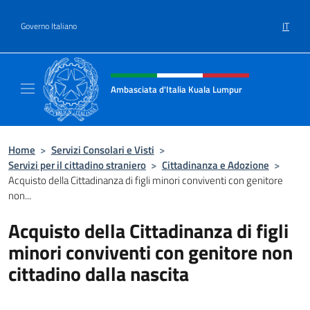
Salta al contenuto
IT
Governo Italiano
Intestazione sito, social e menù
Ambasciata d'Italia Kuala Lumpur
Sito Ufficiale Ambasciata d'Italia a Kuala L
Home
>
Servizi Consolari e Visti
>
Servizi per il cittadino straniero
>
Cittadinanza e Adozione
>
Acquisto della Cittadinanza di figli minori conviventi con genitore
non...
Acquisto della Cittadinanza di figli
minori conviventi con genitore non
cittadino dalla nascita