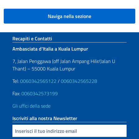
Naviga nella sezione
Sezione footer
Recapiti e Contatti
Ambasciata d’Italia a Kuala Lumpur
7, Jalan Penggawa (off Jalan Ampang Hilir/Jalan U
Thant) – 55000 Kuala Lumpur
Tel:
0060342565122
/
0060342565228
Fax:
0060342573199
Gli uffici della sede
Iscriviti alla nostra Newsletter
Inserisci la tua email